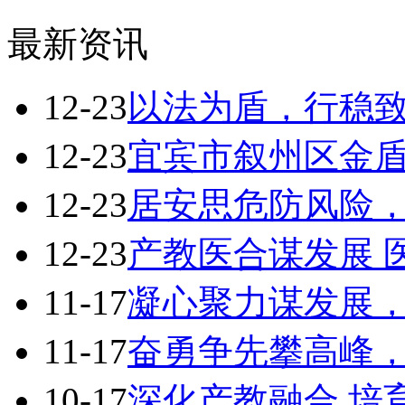
最新资讯
12-23
以法为盾，行稳致远
12-23
宜宾市叙州区金盾保
12-23
居安思危防风险，狠
12-23
产教医合谋发展 
11-17
凝心聚力谋发展，实
11-17
奋勇争先攀高峰，踔
10-17
深化产教融合 培