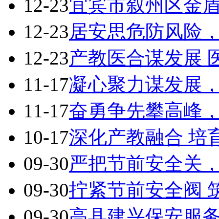
12-23
宜宾市叙州区金盾保
12-23
居安思危防风险，狠
12-23
产教医合谋发展 
11-17
凝心聚力谋发展，实
11-17
奋勇争先攀高峰，踔
10-17
深化产教融合 培
09-30
严把节前安全关，时
09-30
拧紧节前安全阀 筑
09-30
高县建兴保安服务有